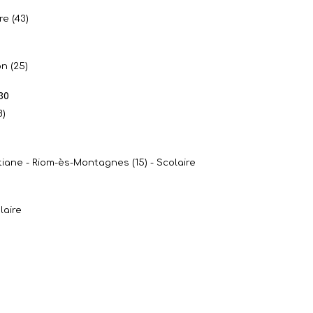
re (43)
n (25)
30
8)
tiane - Riom-ès-Montagnes (15) - Scolaire
laire